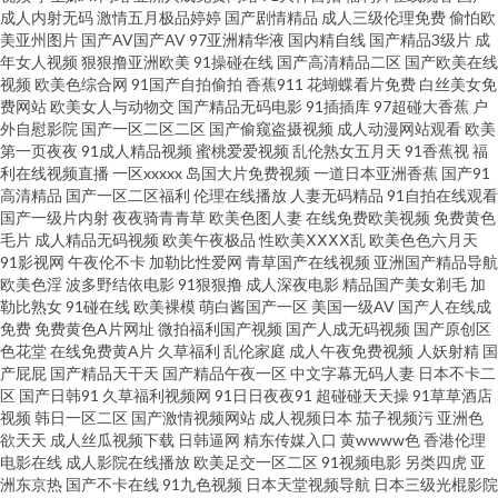
成人内射无码
激情五月极品婷婷
国产剧情精品
成人三级伦理免费
偷怕欧
美亚州图片
国产AV国产AV
97亚洲精华液
国内精自线
国产精品3级片
成
一区 午夜香蕉剧场 91社区最新网址 狠狠日天天做 免费人成自尉网站 日韩国
年女人视频
狠狠撸亚洲欧美
91操碰在线
国产高清精品二区
国产欧美在线
视频
欧美色综合网
91国产自拍偷拍
香蕉911
花蝴蝶看片免费
白丝美女免
产传媒 亚洲性爱区第四页 91网站网址大全 国产精品自拍93 欧美人妖五月天
费网站
欧美女人与动物交
国产精品无码电影
91插插库
97超碰大香蕉
户
外自慰影院
国产一区二区二区
国产偷窥盗摄视频
成人动漫网站观看
欧美
第一页夜夜
91成人精品视频
蜜桃爱爱视频
乱伦熟女五月天
91香蕉视
福
天天干视频网站 亚洲肉肉网 91色吧 ts陈雯雯 超碰在线激情影音 精品豆花福
利在线视频直播
一区xxxxx
岛国大片免费视频
一道日本亚洲香蕉
国产91
高清精品
国产一区二区福利
伦理在线播放
人妻无码精品
91自拍在线观看
利 蜜桃aa视频导航 人妖日B视频 天天天天艹 伊人色色 91起操 白丝后入屁内
国产一级片内射
夜夜骑青青草
欧美色图人妻
在线免费欧美视频
免费黄色
毛片
成人精品无码视频
欧美午夜极品
性欧美ⅩⅩⅩⅩ乱
欧美色色六月天
91影视网
午夜伦不卡
加勒比性爱网
青草国产在线视频
亚洲国产精品导航
射 激情丁香综合网 蜜臀国产综合在线 青青草原99 91偷拍视频网址 国模冰冰
欧美色淫
波多野结依电影
91狠狠撸
成人深夜电影
精品国产美女剃毛
加
勒比熟女
91碰在线
欧美裸模
萌白酱国产一区
美国一级AV
国产人在线成
久草超碰 男人天堂资源网 日韩wwww 少妇自卫喷水 五月婷婷六月花 91变态
免费
免费黄色A片网址
微拍福利国产视频
国产人成无码视频
国产原创区
色花堂
在线免费黄A片
久草福利
乱伦家庭
成人午夜免费视频
人妖射精
国
产屁屁
国产精品天干天
国产精品午夜一区
中文字幕无码人妻
日本不卡二
网站 97久草超碰 韩国av网址网站 内射无码一区日韩 探花福利在线 最新无毒
区
国产日韩91
久草福利视频网
91日日夜夜91
超碰碰天天操
91草草酒店
视频
韩日一区二区
国产激情视频网站
成人视频日本
茄子视频污
亚洲色
AV网 AU福利视频导航 超碰男人天堂AV 国产精品自拍网 久久福利资源站 午
欲天天
成人丝瓜视频下载
日韩逼网
精东传媒入口
黄wwww色
香港伦理
电影在线
成人影院在线播放
欧美足交一区二区
91视频电影
另类四虎
亚
洲东京热
国产不卡在线
91九色视频
日本天堂视频导航
日本三级光棍影院
夜H片 91视屏免费观看 超碰在线免费主播 久久av人体电影 日本在线wwww