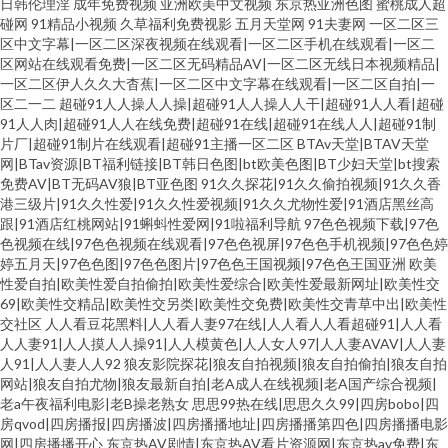
日韩伦理淫
成年免费视频
亚洲欧美中文视频
东京热亚洲色图
蜜桃成人超
碰网
91精品小视频
久草福利免费视影
五月天堂网
91夫妻网
一区二区三
区中文字幕|一区二区深夜视频在线观看|一区二区手机在线观看|一区二
区网站在线观看免费|一区二区无码精品AV|一区二区无线日本视频精品|
一区二区伊人久久大杳蕉|一区二区中文字幕在线观看|一区二区自拍|一
区二一二
超碰91人人操人人操|超碰91人人操人人干|超碰91人人看|超碰
91人人肉|超碰91人人在线免费|超碰91在线|超碰91在线人人|超碰91制
片厂|超碰91制片在线观看|超碰91主播一区二区
BTAv天堂|BTAV天堂
网|BTav资源|BT福利链接|BT韩日色图|bt欧美色图|BT少妇天堂|bt搜索
免费AV|BT无码AV狼|BT亚色图
91久久探花|91久久偷拍视频|91久久香
港三级片|91久久性爱|91久久性爱视频|91久久尤物性爱|91酒店黑丝高
跟|91酒店红桃网站|91蝌蚪性爱网|91啦福利导航
97色色视频下载|97色
色视频在线|97色色视频在线观看|97色色视屏|97色色手机视频|97色色婷
婷五月天|97色色图|97色色图片|97色色王国视频|97色色王国亚洲
欧美
性爱自拍|欧美性爱自拍偷拍|欧美性爱综合|欧美性爱最新网址|欧美性交
69|欧美性交精品|欧美性交另类|欧美性交免费|欧美性交青草中出|欧美性
交社区
人人看豆花黑料|人人看人妻97在线|人人看人人看超碰91|人人看
人人妻91|人人摸人人操91|人人模黄色|人人女人97|人人妻AVAV|人人妻
人91|人人妻人人92
狼友影院探花|狼友自拍视频|狼友自拍偷拍|狼友自拍
网站|狼友自拍尤物|狼友最新自拍|老A成人在线视频|老A国产综合视频|
老a午夜福利电影|老B操老熟女
思思99热在线|思思久久99|四房bobo|四
房qvod|四房播报|四房播波|四房播播地址|四房播播第四色|四房播播电影
网|四房播播开心
东京热AV剧情|东京热AV看片资源网|东京热av免费|东