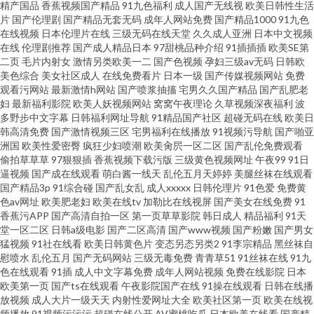
精产国品
香蕉视频国产精品
91九色福利
成人国产无线视
欧美日韩性生活
片
国产伦理剧
国产精品无套无码
成年人网站免费
国产精品1000
91九色
在线视频
日本伦理片在线
三级无码在线天堂
久久成人亚洲
日本中文视频
在线
伦理剧推荐
国产成人精品日本
97甜桃品种介绍
91插插插
欧美SE第
二页
毛片内射女
激情另类欧美一二
国产色视频
孕妇三级av无码
日韩欧
美色综合
美女社区成人
在线免费看片
日本一级
国产传媒视频网站
免费
观看污网站
最新激情h网站
国产喷浆抽搐
宅男久久国产精品
国产乱肥老
妇
最新福利影院
欧美人妖视频网站
窝窝午夜理论
久草视频深夜福利
波
多野步中文字幕
日韩福利网址导航
91精品国产社区
超碰无码在线
欧美日
韩高清免费
国产激情视频三区
宅男福利在线播放
91视频污导航
国产啪亚
洲国
欧美性爱密臀
疯狂少妇喷潮
欧美肏屄一区二区
国产乱伦免费观看
偷拍草草草
97狠狠插
香蕉视频下载污版
三级黄色视频网址
午夜99
91日
逼视频
国产成在线观看
萌白酱一线天
乱伦五月天婷婷
美腿丝袜在线观看
国产精品3p
91综合碰
国产乱女乱
成人xxxxx
日韩伦理片
91色爱
免费黄
色av网址
欧美肥老妇
欧美在线tv
加勒比在线视屏
国产美女在线免费
91
香蕉污APP
国产高清自拍一区
第一页草草影院
韩日成人
精品福利
91天
堂一区二区
日韩a级电影
国产二区高清
国产www视频
国产粉嫩
国产男女
猛视频
91社在线看
欧美日韩黄色片
变态另态另类2
91李宗精品
黑丝袜自
慰喷水
乱伦五月
国产无码网站
三级无毒免费
青青草51
91丝袜在线
91九
色在线观看
91插
成人中文字幕免费
成年人网站视频
免费在线影院
日本
欧美第一页
国产ts在线观看
午夜影院国产在线
91操在线观看
日韩在线播
放视频
成人大片一级天天
内射性爱网址大全
欧美社区第一页
欧美在线视
频播放
91视频污污污
超碰在线公开
AV蜜桃吃瓜
日本欧美在线看
国产精