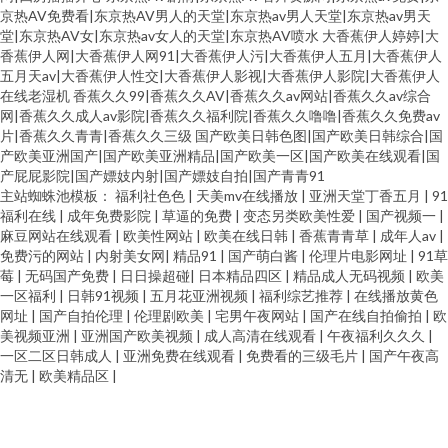
京热AV免费看|东京热AV男人的天堂|东京热av男人天堂|东京热av男天
堂|东京热AV女|东京热av女人的天堂|东京热AV喷水
大香蕉伊人婷婷|大
香蕉伊人网|大香蕉伊人网91|大香蕉伊人污|大香蕉伊人五月|大香蕉伊人
五月天av|大香蕉伊人性交|大香蕉伊人影视|大香蕉伊人影院|大香蕉伊人
在线老湿机
香蕉久久99|香蕉久久AV|香蕉久久av网站|香蕉久久av综合
网|香蕉久久成人av影院|香蕉久久福利院|香蕉久久噜噜|香蕉久久免费av
片|香蕉久久青青|香蕉久久三级
国产欧美日韩色图|国产欧美日韩综合|国
产欧美亚洲国产|国产欧美亚洲精品|国产欧美一区|国产欧美在线观看|国
产屁屁影院|国产嫖妓内射|国产嫖妓自拍|国产青青91
主站蜘蛛池模板：
福利社色色
|
天美mv在线播放
|
亚洲天堂丁香五月
|
91
福利在线
|
成年免费影院
|
草逼的免费
|
变态另类欧美性爱
|
国产视频一
|
麻豆网站在线观看
|
欧美性网站
|
欧美在线日韩
|
香蕉青青草
|
成年人av
|
免费污的网站
|
内射美女网
|
精品91
|
国产萌白酱
|
伦理片电影网址
|
91草
莓
|
无码国产免费
|
日日操超碰
|
日本精品四区
|
精品成人无码视频
|
欧美
一区福利
|
日韩91视频
|
五月花亚洲视频
|
福利综艺推荐
|
在线播放黄色
网址
|
国产自拍伦理
|
伦理剧欧美
|
宅男午夜网站
|
国产在线自拍偷拍
|
欧
美视频亚洲
|
亚洲国产欧美视频
|
成人高清在线观看
|
午夜福利久久久
|
一区二区日韩成人
|
亚洲免费在线观看
|
免费看的三级毛片
|
国产午夜高
清无
|
欧美精品区
|