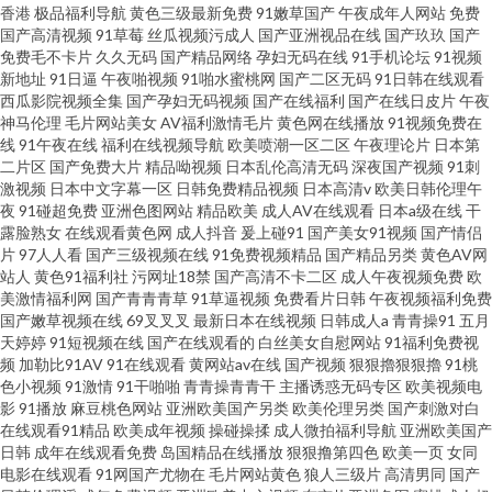
香港
极品福利导航
黄色三级最新免费
91嫩草国产
午夜成年人网站
免费
国产高清视频
91草莓
丝瓜视频污成人
国产亚洲视品在线
国产玖玖
国产
免费毛不卡片
久久无码
国产精品网络
孕妇无码在线
91手机论坛
91视频
新地址
91日逼
午夜啪视频
91啪水蜜桃网
国产二区无码
91日韩在线观看
西瓜影院视频全集
国产孕妇无码视频
国产在线福利
国产在线日皮片
午夜
神马伦理
毛片网站美女
AV福利激情毛片
黄色网在线播放
91视频免费在
线
91午夜在线
福利在线视频导航
欧美喷潮一区二区
午夜理论片
日本第
二片区
国产免费大片
精品呦视频
日本乱伦高清无码
深夜国产视频
91刺
激视频
日本中文字幕一区
日韩免费精品视频
日本高清v
欧美日韩伦理午
夜
91碰超免费
亚洲色图网站
精品欧美
成人AV在线观看
日本a级在线
干
露脸熟女
在线观看黄色网
成人抖音
爰上碰91
国产美女91视频
国产情侣
片
97人人看
国产三级视频在线
91免费视频精品
国产精品另类
黄色AV网
站人
黄色91福利社
污网址18禁
国产高清不卡二区
成人午夜视频免费
欧
美激情福利网
国产青青青草
91草逼视频
免费看片日韩
午夜视频福利免费
国产嫩草视频在线
69叉叉叉
最新日本在线视频
日韩成人a
青青操91
五月
天婷婷
91短视频在线
国产在线观看的
白丝美女自慰网站
91福利免费视
频
加勒比91AV
91在线观看
黄网站av在线
国产视频
狠狠擼狠狠擼
91桃
色小视频
91激情
91干啪啪
青青操青青干
主播诱惑无码专区
欧美视频电
影
91播放
麻豆桃色网站
亚洲欧美国产另类
欧美伦理另类
国产刺激对白
在线观看91精品
欧美成年视频
操碰操揉
成人微拍福利导航
亚洲欧美国产
日韩
成年在线观看免费
岛国精品在线播放
狠狠撸第四色
欧美一页
女同
电影在线观看
91网国产尤物在
毛片网站黄色
狼人三级片
高清男同
国产