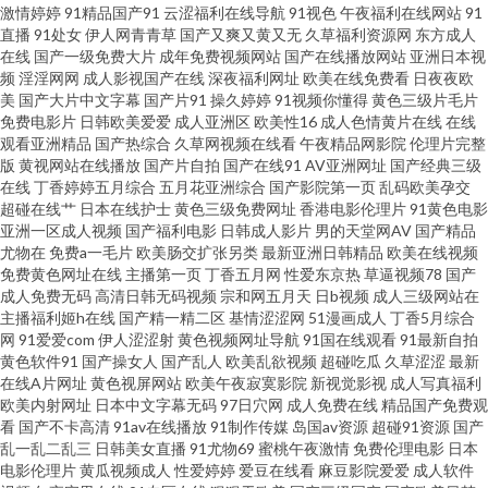
激情婷婷
91精品国产91
云涩福利在线导航
91视色
午夜福利在线网站
91
直播
91处女
伊人网青青草
国产又爽又黄又无
久草福利资源网
东方成人
免费 成人无码免费 九一美女网站 青娱乐超碰 五月天伊人影院 97色伦影院 国
在线
国产一级免费大片
成年免费视频网站
国产在线播放网站
亚洲日本视
频
淫淫网网
成人影视国产在线
深夜福利网址
欧美在线免费看
日夜夜欧
美
国产大片中文字幕
国产片91
操久婷婷
91视频你懂得
黄色三级片毛片
产大片中文字幕 蜜芽91中出 日韩免费一级 亚洲视频一区91 97人人肏 久热精
免费电影片
日韩欧美爱爱
成人亚洲区
欧美性16
成人色情黄片在线
在线
观看亚洲精品
国产热综合
久草网视频在线看
午夜精品网影院
伦理片完整
品 97超碰免费人妻 韩国无码专区 欧美伦埋乱码午夜 超碰香蕉 美女逼视频 天
版
黄视网站在线播放
国产片自拍
国产在线91
AV亚洲网址
国产经典三级
在线
丁香婷婷五月综合
五月花亚洲综合
国产影院第一页
乱码欧美孕交
超碰在线艹
日本在线护士
黄色三级免费网址
香港电影伦理片
91黄色电影
天干精品视频 超碰成人人爽 九一网站直接看 日本特黄 在线夜间视频91 肏屄
亚洲一区成人视频
国产福利电影
日韩成人影片
男的天堂网AV
国产精品
尤物在
免费a一毛片
欧美肠交扩张另类
最新亚洲日韩精品
欧美在线视频
欧美一区不卡 激情综合BT 人妻玖玖 在线观看国产成年 www啪啪草 国产自25
免费黄色网址在线
主播第一页
丁香五月网
性爱东京热
草逼视频78
国产
成人免费无码
高清日韩无码视频
宗和网五月天
日b视频
成人三级网站在
主播福利姬h在线
国产精一精二区
基情涩涩网
51漫画成人
丁香5月综合
区 蜜桃嫩草91 神马午夜激情 91黄色废料 变态另类在线观看 黄色A片网 丝袜
网
91爱爱com
伊人涩涩射
黄色视频网址导航
91国在线观看
91最新自拍
黄色软件91
国产操女人
国产乱人
欧美乱欲视频
超碰吃瓜
久草涩涩
最新
性爱无码AV 91在线观看视频 含羞草蜜桃a级片 欧美一级色色 午夜传媒 亚洲
在线A片网址
黄色视屏网站
欧美午夜寂寞影院
新视觉影视
成人写真福利
欧美内射网址
日本中文字幕无码
97日穴网
成人免费在线
精品国产免费观
看
国产不卡高清
91av在线播放
91制作传媒
岛国av资源
超碰91资源
国产
草逼网站 玖玖爱大香蕉 日韩中文字幕 91tv在线观看 久久嫩草视频 97自拍在
乱一乱二乱三
日韩美女直播
91尤物69
蜜桃午夜激情
免费伦理电影
日本
电影伦理片
黄瓜视频成人
性爱婷婷
爱豆在线看
麻豆影院爱爱
成人软件
线 久草手机看片 色综合电影 91福利网站 超碰青青草原 黄色A片精品福利 青