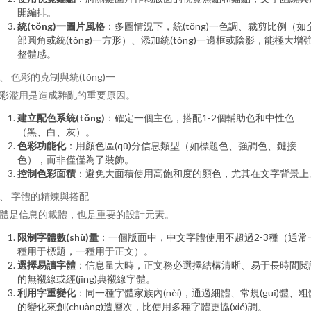
開編排。
統(tǒng)一圖片風格
：多圖情況下，統(tǒng)一色調、裁剪比例（如
部圓角或統(tǒng)一方形）、添加統(tǒng)一邊框或陰影，能極大增
整體感。
、 色彩的克制與統(tǒng)一
彩濫用是造成雜亂的重要原因。
建立配色系統(tǒng)
：確定一個主色，搭配1-2個輔助色和中性色
（黑、白、灰）。
色彩功能化
：用顏色區(qū)分信息類型（如標題色、強調色、鏈接
色），而非僅僅為了裝飾。
控制色彩面積
：避免大面積使用高飽和度的顏色，尤其在文字背景上
、 字體的精煉與搭配
體是信息的載體，也是重要的設計元素。
限制字體數(shù)量
：一個版面中，中文字體使用不超過2-3種（通常
種用于標題，一種用于正文）。
選擇易讀字體
：信息量大時，正文務必選擇結構清晰、易于長時間閱
的無襯線或經(jīng)典襯線字體。
利用字重變化
：同一種字體家族內(nèi)，通過細體、常規(guī)體、粗
的變化來創(chuàng)造層次，比使用多種字體更協(xié)調。