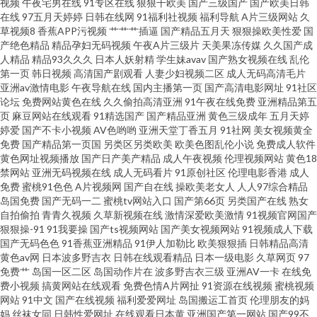
视频
午夜宅男在线
91专区在线
狠狠干欧美
国产三级国产
国产欧美日韩
在线
97五月天婷婷
日韩在线网
91福利社视频
福利导航
A片三级网站
久
草视频8
香蕉APP污视频
艹艹艹插逼
国产精品五月天
狠狠操欧美性爱
国
娱乐国产91 亚州另类春色小说 白浆福利导航 精品蜜桃一区二区 日韩A∨ 91久
产绝色精品
精品孕妇无码视频
午夜A片三级片
天美果冻传媒
久久国产成
人精品
精品93久久久
日本人妖射精
学生妹avav
国产熟女视频在线
乱伦
久 成人黄色三级 久久五月天视频 三级片链接 51视频国产在线 白丝黄91 国精
第一页
韩日视频
高清国产剧观看
人妻少妇视频二区
成人无码高清毛片
亚洲av激情电影
午夜导航在线
国内主播第一页
国产高清电影网址
91社区
论坛
免费网站黄色在线
久久偷拍高清亚洲
91午夜在线免费
亚洲精品第五
品伦区 伊人久久国产在线 豆花tv在线 欧美免费一线 亚洲91精品 99热这里有9
页
麻豆网站在线观看
91精选国产
国产精品亚洲
黄色三级成年
五月天婷
婷爱
国产不卡小视频
AV色哟哟
亚洲天堂丁香五月
91社网
美女视频黄全
果冻传媒一级A片 欧美天天激情 午夜黄色伦理 91香蕉草莓 黄色五月天网址
免费
国产精品第一页国
另类区另类欧美
欧美色图乱伦小说
免费成人软件
黄色网址视频播放
国产日产美产精品
成人午夜视频
伦理视频网站
黄色18
禁网站
亚洲无码视频在线
成人无码看片
91原创社区
伦理电影香港
成人
午夜试看三分钟 91在线视频观看 含羞草影院在线 欧美浮力 天堂夜夜网 91私
免费
蜜桃91色色
A片视频网
国产自在线
操欧美老女人
人人97综合精品
岛国免费
国产无码一二
蜜桃tv网站入口
国产第66页
另类国产在线
熟女
拍视频 久久国产精品在线 超碰在线精品 欧美人妖欧美人妖 自拍视频五区 岛
自拍偷拍
青青久视频
久草新视频在线
激情深爱欧美激情
91视频官网国产
狠狠操-91
91我要操
国产ts视频网站
国产美女视频网站
91视频成人下载
国产无码色色
91香蕉亚洲精品
91伊人加勒比
欧美狠狠插
日韩精品高清
国午夜在线 日本不卡A片 91官网在线观看 国产精品色哟哟 欧美性爱第九页
黄色av网
日本波多野吉衣
日韩在线观看精品
日本一级电影
久草网页
97
免费艹
岛国一区二区
岛国动作片在
波多野吉衣三级
亚洲AV一卡
在线免
性爱欧美成人 超碰人人9 欧美性爱综合楼 一区区≡区视频 操美女软件18 久久
费小视频
搞黄网站在线观看
免费色情A片网扯
91资源在线视频
蜜桃视频
网站
91中文
国产在线视频
福利爱爱网址
岛国搬运工首页
伦理朋友的妈
妈
丝袜女同
日韩性爱网址
在线观看日本黄
亚洲国产第一网站
国产99不