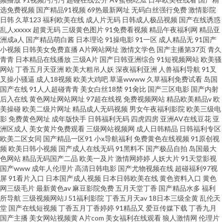
选免费视频
国产精品91视频
69热最新网址
无码白丝强行免费
激情影院
日韩
久草123
福利欧美在线
成人片无码
日韩成人极品视频
国产在线诱惑
乱人xxxxx
超黄无码
三级黄色图片
91免费看视频
精品午夜福利网
精品亚
洲成a人
国产精品萌白酱
日本理论
91操电影
91一区
成人精品无
91国产
小视频
日韩美女免费直播
A片网站网址
激情文学色
国产主播第37页
青久
青青
日本精品在线播放
三级A片
国产日韩亚洲综合
91短视频网站
欧美骚
网站
丁香五月天亚洲
欧美大粗吊人妖
深夜福利亚洲
人兽福利导航
91叉
叉操小骚逼
成人18视频
欧美大鸡吧
草逼wwww
久草福利免费试看
岛国
国产在线
91人人超碰青青
美女白丝18禁
91肏比
国产三区电影
国产内射
后入在线
黄色网址网站网址
97超在线视
免费视频网站
精品欧美精品v
欧
美操碰
欧美二级片网址
精品成人无码视频
男女午夜福利影院
欧美三级电
影
免费黄色网址
成年版快手
日韩福利无码
四虎四房
亚洲AV在线豆花
亚
洲区成人
美女黄片免费观看
三级网站视频网
成人日韩精品
日韩福利专区
欧美二区女同
国产精品一区91
小x导航福利
免费黄色在线视频
91原创视
频
欧美日韩小视频
国产成人在线无码
91黑料不
国产极品自拍
岛国最大
色网站
精品无码国产二品
欧美一及片
激情网婷婷
人妖大片
91天堂影视
国产www
成年人伦理片
高清日韩电影
国产尤物视频在线
超碰福利97视
屏
91看片入口
日本国产成人视频
日本日韩欧美在线
黄色资料入口
黄色
网三级毛片
最新黄色av
麻豆影院免费
五月天堂丁香
国产精品水多
福利
所导航
三级视频网站J
51福利影院
丁香五月天av
18日本三级全黄
乱伦天
堂
国产在线短视频
丁香五月丁香婷婷
91精品又
爱豆传媒下载
丁香九月
国产主播
美女网站视频黄
A片com
美女福利在线观看
狼人激情网
伦理片