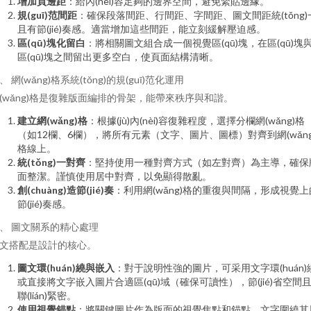
增加頁邊距
：給內(nèi)容足夠的邊界空間，避免緊貼邊緣。
規(guī)范間距
：確保段落間距、行間距、字間距、圖文間距統(tǒng)
且有節(jié)奏感。適當增加這些間距，能立刻緩解壓迫感。
區(qū)塊化留白
：將相關圖文組合成一個視覺區(qū)塊，在區(qū)塊
區(qū)塊之間留出更多空白，使頁面結構清晰。
、 網(wǎng)格系統(tǒng)的規(guī)范化運用
(wǎng)格是復雜版面編排的骨架，能帶來秩序與和諧。
建立網(wǎng)格
：根據(jù)內(nèi)容復雜程度，選擇分欄網(wǎng)格
（如12欄、6欄），將所有元素（文字、圖片、圖標）對齊到網(wǎng
格線上。
統(tǒng)一對齊
：堅持使用一種對齊方式（如左對齊）為主導，確保
面整潔。謹慎使用居中對齊，以免顯得散亂。
創(chuàng)造節(jié)奏
：利用網(wǎng)格的重復與間隔，形成視覺上
節(jié)奏感。
、 圖文關系的精心處理
文搭配是設計的核心。
圖文環(huán)繞與嵌入
：對于說明性強的圖片，可采用文字環(huán)
或直接將文字嵌入圖片合適區(qū)域（確保可讀性），節(jié)省空間
聯(lián)緊密。
使用視覺錨點
：將關鍵圖片作為版面的視覺焦點和錨點，文字圍繞其