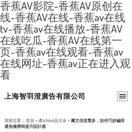
香蕉AV影院-香蕉AV原创在
线-香蕉AV在线-香蕉av在线
tv-香蕉av在线播放-香蕉AV
在线吃瓜-香蕉AV在线第一
页-香蕉av在线观看-香蕉av
在线网址-香蕉av正在进入观
看
上海智羽澄廣告有限公司
當前位置：
首頁
>
產(chǎn)品大全
>
圖文信息繁多，如何巧妙編排
避免擁擠與提升設計感