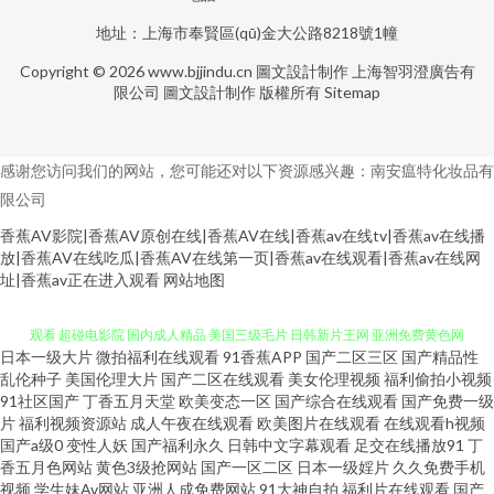
地址：上海市奉賢區(qū)金大公路8218號1幢
Copyright © 2026
www.bjjindu.cn
圖文設計制作
上海智羽澄廣告有
限公司
圖文設計制作
版權所有
Sitemap
感谢您访问我们的网站，您可能还对以下资源感兴趣：南安瘟特化妆品有
限公司
香蕉AV影院|香蕉AV原创在线|香蕉AV在线|香蕉av在线tv|香蕉av在线播
放|香蕉AV在线吃瓜|香蕉AV在线第一页|香蕉av在线观看|香蕉av在线网
欧美福利网站 91性愛 日韩A级电影网 亚洲手机天堂 91白虎高潮 91在线综合
址|香蕉av正在进入观看
网站地图
观看 超碰电影院 国内成人精品 美国三级毛片 日韩新片王网 亚洲免费黄色网
日本一级大片
微拍福利在线观看
91香蕉APP
国产二区三区
国产精品性
址 91丝袜 超碰人人三级 狠狠干日 国产精品乱轮 深夜视频网站 伊人99在线
乱伦种子
美国伦理大片
国产二区在线观看
美女伦理视频
福利偷拍小视频
91社区国产
丁香五月天堂
欧美变态一区
国产综合在线观看
国产免费一级
片
福利视频资源站
成人午夜在线观看
欧美图片在线观看
在线观看h视频
97色色资源 福利免费亚洲天堂 老司机福利电影院 欧洲精品六六六 偷拍第一
国产a级0
变性人妖
国产福利永久
日韩中文字幕观看
足交在线播放91
丁
香五月色网站
黄色3级抢网站
国产一区二区
日本一级婬片
久久免费手机
夜 东方av网 欧美在线 色图av 99精品自拍 国产精品 老熟女做爱一区 日本天堂
视频
学生妹Av网站
亚洲人成免费网站
91大神自拍
福利片在线观看
国产