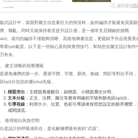
版式設計中，當面對圖文信息量巨大的情況時，如何編排才能避免頁面顯
擠、雜亂，同時又能保持甚至提升設計感，是一個常見且關鍵的挑戰
zhàn)。成功的編排不僅能夠清晰、高效地傳遞信息，更能賦予作品視覺美
專業(yè)氣質。以下是一些核心原則與實用技巧，幫助您在圖文設計制作
刃有余。
、 建立清晰的視覺層級
是避免擁擠的第一步。通過字體、字號、顏色、粗細、間距等對比手段，
區(qū)分信息的優(yōu)先級。
標題突出
：主標題應最醒目，副標題、小標題層次分明。
文本分級
：正文、注釋、圖注等應有明確的字號和顏色區(qū)分。
引導視線
：利用大小、位置、色彩引導讀者按照您設定的順序瀏覽，
成閱讀流。
、 善用留白與負空間
白是設計的呼吸感所在，是化解擁擠最有效的“武器”。