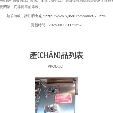
jié)奏感和高級的設計美感。記住，好的設計是讓復雜的信息變得易于理解
悅閱讀，而非簡單的堆砌。
如若轉載，請注明出處：http://www.bjjindu.cn/product/23.html
更新時間：2026-08-06 00:23:56
產(CHǍN)品列表
PRODUCT