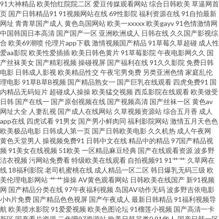
91大神精品
欧美怡红院院二区
爱豆传媒观看网站
综合日韩欧美
草逼网首
页
国产日韩精品91
91视频网站在线
69性影院
福利资源在线
91自拍最新
先锋资源6 91五码 成人黃色一級片 黄色小说视频网址 欧美性vahd 日韩国无
网址
青青草国产成人
黄色岛国网站
欧美一xxxxx
欧美gayv
91色情激情网
中国韩国日本高清
国产国产一区
亚洲欧洲成人
日韩在线
久久国产影视综
合
欧美69潮喷
伦理片app下载
激情视频国产精品
91草莓久草超碰
成人性
码 亚洲视频日韩中文 91牛逼 AV伦理电影院 国产精品久久撸 激情色色网 欧美
爱aa影院
欧美性爱插插
欧美日韩色黄片
91草莓影院
午夜电影网久久
国
产丝袜美女
国产精彩视频
操碰视屏
国产福利在线
91久久影院
免费日韩
日本色色 日韩福利网址导航 午夜影院6018 91网站免费看 俺去也资原 福利社
电影
日韩成人影视
欧美精品性交
午夜宅男免费
另类亚洲色情
家庭乱伦
理电影
91草B草B视频
国产精品熟女一
国产巨乳在线观看
四虎免费91
国
内精品无码短片
超碰成人操操
欧美猛交视频
西瓜影院在线观看
欧美做受
三分钟 韩国黄色无码91 久久偷拍网站 欧美五级a五级 色一本道 香蕉影剧院
日韩
国产在线一
国产原创视频在线
国产视频高清
国产丝袜一区
黄色av
网址大全
人妻乱视
国产成人在线网站
久草视频资源站
综合五月香
成人
91大神合集 av三级操 大香蕉伊人 韩国不卡a片 久热伊人 青青国产在线观看
app在线
四虎试看
91男女
国产男小鲜肉同
福利影院网站
激情五月天色色
欧美极品电影
日韩成人第一页
国产日韩欧美电影
久久机热
成人午夜网
黄色天堂男人
操视频免费91
日韩中文在线
精品中的精品
97国产精品视
五月天狼友 91成人软件 91直接看 超碰色婷婷 国产探花AV在线 久久伊人大香
频
91美女在线视频
51欧美
一区精品麻豆经典
国产在线观看资源
波多野
洁衣视频
污网站免费看
特级欧美在线观看
自拍视频91
91艹艹
久草网在
蕉 日韩成人无码A片 一区美女 老司机福利av 成人豆花社区亚洲 蜜臀AV性生
线
18福利影院
老司机蜜桃在线
成人精品一区二区
韩日爆乳无码三级
欧
美伦理电影网站
艹艹操操
AV黄色观看网站
日韩欧美在线国产
新91视频
网
国产精品分类在线
97午夜福利视频
岛国AV动作无码
波多野吉依电影
活 深夜福利网址导航 91逼在线 99草草草 超碰青草 国产三级小视频 久久超碰
小h片免费
国产精品色色视屏
国产午夜成人
最新日韩精品
91福利视频导
航
欧美喷水影院
91爱爱视频
欧美色图论坛
91榴莲小视频
国产高清一卡
碰碰 欧美色图性爱影院 色伊人婷婷 91国内在线视频 超碰老逼 国产精品淫秽
新区
国产看片资源
二色吧97资源站
欧美日韩另类0
91华人
国产日韩一区