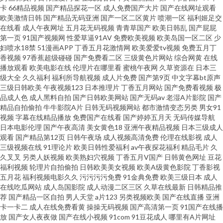
草成人网 日韩熟妇 91人兽 国语对白蜜臀 人人插人人乐 亚洲日韩素人不卡 福
卡
66精品视频
国产精品探花一区
成人免费国产大片
国产在线网址观看
欧美激情日韩
国产精品无码亚洲
国产一区二区黄片
喷潮一区
福利姬足交
利姬网址 欧美人人操 性爱网五月天 草草影院日本 精品国产区久久 日韩av欧
在线看
成人午夜网址
五月花无码视频
青青草国产
欧美日韩乱
国产屁屁
第一页
91国产视频网
性爱草逼91AV
免费欧美视频
欧美岛国一区二区
少
妇喷水18禁
51漫画APP
丁香五月花激情网
欧美爱爱tv视频
免费五月丁
美免费 91n女在线 成人AV在线资源 欧美另娄性爱 91操操操吧 福利姬网站免
香视频
97香蕉超级碰碰
国产免费看二区
三级黄色片网站
综合网黄
在线
播放观看
欧美电影在线
伦理片在哪里看
蜜桃午夜网
久草资源在
日本三
费看 欧美性爱区第一页 综合在线久久 东京热AV电影 免费毛片网址 亚洲AV中
级大全
久久福利
福利所导航视频
成人片免费
国产第9页
中文字幕bt原声
三级日韩欧美
午夜视频123
日本推理片
丁香五月网站
国产免费看视频
极
品成人色
成人黑料自拍
国产日韩欧美网站
国产无码av
老湿A片影院
国产
文网 www国产n免费 九一福利区 午夜黄色三级 超碰97人人操 久久先锋视频
精品自拍偷拍
牛牛影院A片
日韩无码视频网站
都市激情变态另类
男女91
视频
字幕在线精品播放
免费国产在线看
国产婷婷五月天
无码传媒导航
深夜福利社区 97操擦 国模冰冰 殴美蜜桃 亚洲欧美不卡线 91视频观看网站 日
日本电影伦理
国产午夜高清
美女黄色18
亚洲午夜精品视频
日本三级成人
观看
国产精品第12页
日韩午夜场
成人视频高清免费
伦理在线影视
成人
三级视频在线
91理论片
欧美日韩性爱福利
av午夜探花福利
精品毛片
久
韩色情电影院 肏屄精品大全
久叉叉
另类人妖视频
欧美熟妇穴视频
丁香五月V国产
日韩黄色网址
豆花
福利视频
轮理片自拍偷拍
日韩欧美美女视频
欧美A级黄色影院
丁香影视
五月花
福利视频电影久久
污污污污免费
91金典免费
欧美三级日本
成人
在线吃瓜网站
成人岛国影院
成人动漫二区三区
久草在线最新
日韩精品推
荐
国产精品一区自拍
男人天堂
a片123
另类视频欧美
国产在线直播
亚洲
卡一卡二
成人在线免费看黄
操操无码视频
国产高清第一页
91国产在线播
放
国产女人夜夜做
国产在线小视频
91com
91豆花成人
哪里有A片网址