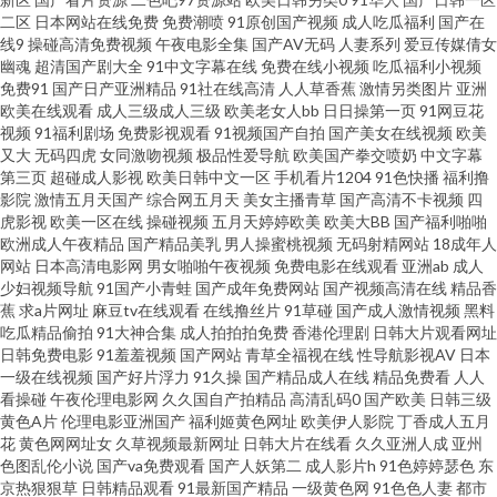
二区
日本网站在线免费
免费潮喷
91原创国产视频
成人吃瓜福利
国产在
线9
操碰高清免费视频
午夜电影全集
国产AV无码
人妻系列
爱豆传媒倩女
视频 玖玖资源36 日韩啊v网址 亚洲天堂网色 97人人操人人爽 超碰人人射 国
幽魂
超清国产剧大全
91中文字幕在线
免费在线小视频
吃瓜福利小视频
免费91
国产日产亚洲精品
91社在线高清
人人草香蕉
激情另类图片
亚洲
产精品中文 蜜臀TV69 日韩激情文学 伊人大香蕉性爱 97导航 岛国电影网 久草
欧美在线观看
成人三级成人三级
欧美老女人bb
日日操第一页
91网豆花
视频
91福利剧场
免费影视观看
91视频国产自拍
国产美女在线视频
欧美
又大
无码四虎
女同激吻视频
极品性爱导航
欧美国产拳交喷奶
中文字幕
热线资源 天堂AV电影网 91精品丝袜久久 a女v片电影探花 含羞草婷婷 日韩AV
第三页
超碰成人影视
欧美日韩中文一区
手机看片1204
91色快播
福利撸
影院
激情五月天国产
综合网五月天
美女主播青草
国产高清不卡视频
四
资源网 亚洲欧洲av 91看片免费下载 91精品自 成人射视频 美女被我操 色站导
虎影视
欧美一区在线
操碰视频
五月天婷婷欧美
欧美大BB
国产福利啪啪
欧洲成人午夜精品
国产精品美乳
男人操蜜桃视频
无码射精网站
18成年人
网站
日本高清电影网
男女啪啪午夜视频
免费电影在线观看
亚洲ab
成人
航 伊人大香蕉伊人 91丝袜插麻豆 肏屄免费电影 激情夜色av 欧洲操逼艺术 婷
少妇视频导航
91国产小青蛙
国产成年免费网站
国产视频高清在线
精品香
蕉
求a片网址
麻豆tv在线观看
在线撸丝片
91草碰
国产成人激情视频
黑料
婷丁香导航 福利姬rr 老司机午夜福利院 五月丁香成人网站 午夜无码AV AV午
吃瓜精品偷拍
91大神合集
成人拍拍拍免费
香港伦理剧
日韩大片观看网址
日韩免费电影
91羞羞视频
国产网站
青草全福视在线
性导航影视AV
日本
一级在线视频
国产好片浮力
91久操
国产精品成人在线
精品免费看
人人
夜网 国产91白虎动漫 青青草导航 亚洲第四页 97超碰夜夜 国产超91 伦理第一
看操碰
午夜伦理电影网
久久国自产拍精品
高清乱码0
国产欧美
日韩三级
黄色A片
伦理电影亚洲国产
福利姬黄色网址
欧美伊人影院
丁香成人五月
页 日韩A∨福利院 亚洲图片激情文学 97尤物视频 国产草草久久 五月丁香大香
花
黄色网网址女
久草视频最新网址
日韩大片在线看
久久亚洲人成
亚州
色图乱伦小说
国产va免费观看
国产人妖第二
成人影片h
91色婷婷瑟色
东
京热狠狠草
日韩精品观看
91最新国产精品
一级黄色网
91色色人妻
都市
蕉 97色团精华液 国产精品良家 欧美www在线看 偷拍AV搬运I工 91社区入口