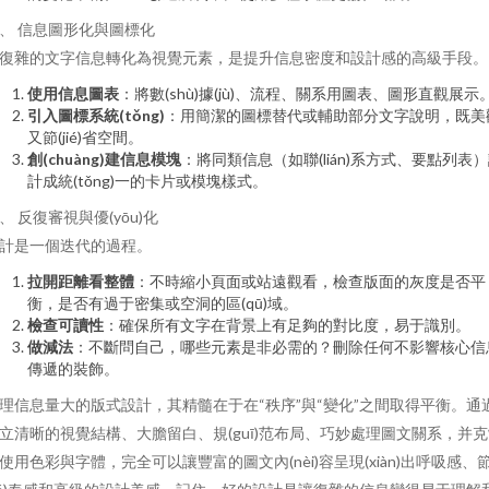
、 信息圖形化與圖標化
復雜的文字信息轉化為視覺元素，是提升信息密度和設計感的高級手段。
使用信息圖表
：將數(shù)據(jù)、流程、關系用圖表、圖形直觀展示
引入圖標系統(tǒng)
：用簡潔的圖標替代或輔助部分文字說明，既美
又節(jié)省空間。
創(chuàng)建信息模塊
：將同類信息（如聯(lián)系方式、要點列表
計成統(tǒng)一的卡片或模塊樣式。
、 反復審視與優(yōu)化
計是一個迭代的過程。
拉開距離看整體
：不時縮小頁面或站遠觀看，檢查版面的灰度是否平
衡，是否有過于密集或空洞的區(qū)域。
檢查可讀性
：確保所有文字在背景上有足夠的對比度，易于識別。
做減法
：不斷問自己，哪些元素是非必需的？刪除任何不影響核心信
傳遞的裝飾。
理信息量大的版式設計，其精髓在于在“秩序”與“變化”之間取得平衡。通
立清晰的視覺結構、大膽留白、規(guī)范布局、巧妙處理圖文關系，并
使用色彩與字體，完全可以讓豐富的圖文內(nèi)容呈現(xiàn)出呼吸感、